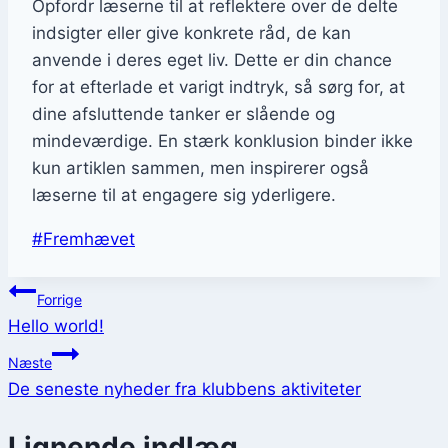
Opfordr læserne til at reflektere over de delte
indsigter eller give konkrete råd, de kan
anvende i deres eget liv. Dette er din chance
for at efterlade et varigt indtryk, så sørg for, at
dine afsluttende tanker er slående og
mindeværdige. En stærk konklusion binder ikke
kun artiklen sammen, men inspirerer også
læserne til at engagere sig yderligere.
Indlæg-
#
Fremhævet
tags:
Indlægsnavigation
Forrige
Hello world!
Næste
De seneste nyheder fra klubbens aktiviteter
Lignende indlæg