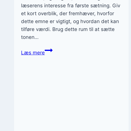
læserens interesse fra første sætning. Giv
et kort overblik, der fremhæver, hvorfor
dette emne er vigtigt, og hvordan det kan
tilføre værdi. Brug dette rum til at sætte
tonen…
Enghavens
Læs mere
historie:
Fra
begyndelse
til
nu