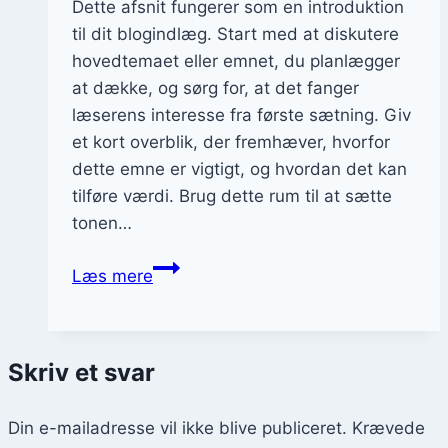
Dette afsnit fungerer som en introduktion
til dit blogindlæg. Start med at diskutere
hovedtemaet eller emnet, du planlægger
at dække, og sørg for, at det fanger
læserens interesse fra første sætning. Giv
et kort overblik, der fremhæver, hvorfor
dette emne er vigtigt, og hvordan det kan
tilføre værdi. Brug dette rum til at sætte
tonen…
Bowlingens
Læs mere
glæder
i
Enghaven
Skriv et svar
Bowlingklub
Din e-mailadresse vil ikke blive publiceret.
Krævede